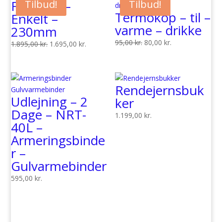
Falstang –
Tilbud!
Tilbud!
Termokop – til –
Enkelt –
varme – drikke
230mm
Den
Den
95,00
kr.
80,00
kr.
Den
Den
1.895,00
kr.
1.695,00
kr.
oprindelige
aktuelle
oprindelige
aktuelle
pris
pris
pris
pris
var:
er:
var:
er:
Rendejernsbuk
95,00 kr..
80,00 kr..
1.895,00 kr..
1.695,00 kr..
Udlejning – 2
ker
Dage – NRT-
1.199,00
kr.
40L –
Armeringsbinde
r –
Gulvarmebinder
595,00
kr.