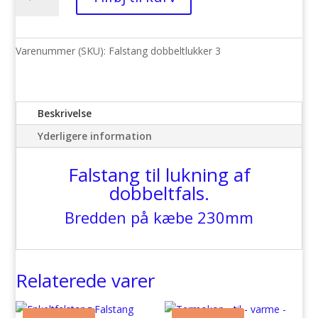
-
Dobbelt
-
230mm
Varenummer (SKU):
Falstang dobbeltlukker 3
antal
Beskrivelse
Yderligere information
Falstang til lukning af
dobbeltfals.
Bredden på kæbe 230mm
Relaterede varer