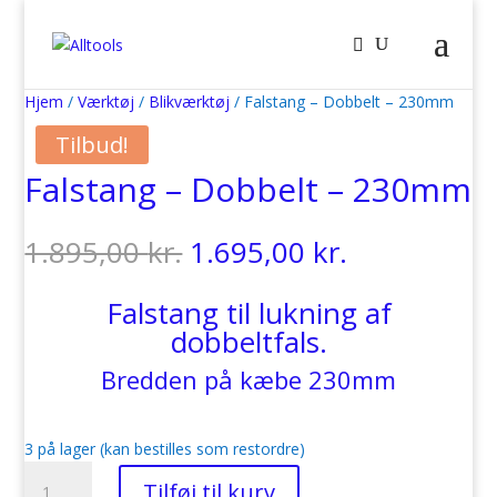
Hjem
/
Værktøj
/
Blikværktøj
/ Falstang – Dobbelt – 230mm
Tilbud!
Falstang – Dobbelt – 230mm
Den
Den
1.895,00
kr.
1.695,00
kr.
oprindelige
aktuelle
pris
pris
Falstang til lukning af
var:
er:
dobbeltfals.
1.895,00 kr..
1.695,00 kr
Bredden på kæbe 230mm
3 på lager (kan bestilles som restordre)
Falstang
Tilføj til kurv