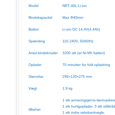
Model
NRT-40L Li-ion
Bindekapacitet
Max Φ40mm
Batteri
Li-ion DC 14,4V(4,4Ah)
Spænding
110-240V, 50/60Hz
Antal bindeknuder
3200 stk (et Ni-Mh batteri)
Oplader
70 minutter for fuld opladning
Størrelse
295×120×275 mm
Vægt
1,9 kg
1 stk armeringsjerns-tiermaskine
1 stk hurtigoplader, 3 stk ståltråd
tilbehør
1 stk indre sekskantnøgle,