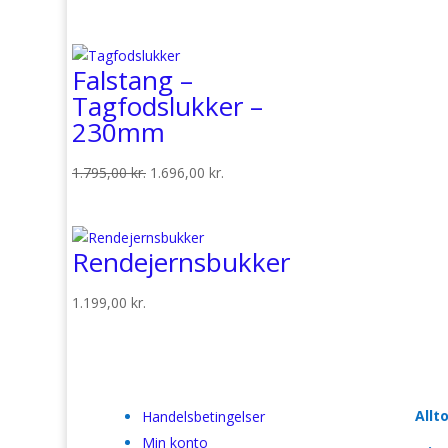
Falstang –
Tagfodslukker –
230mm
Den
Den
1.795,00
kr.
1.696,00
kr.
oprindelige
aktuelle
pris
pris
var:
er:
Rendejernsbukker
1.795,00 kr..
1.696,00 kr..
1.199,00
kr.
Allt
Handelsbetingelser
Min konto