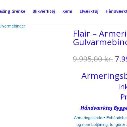
easing Grenke
Blikværktøj
Kemi
Elværktøj
Håndværkt
Gulvarmebinder
Flair – Armer
Gulvarmebin
De
9.995,00
kr.
7.9
opr
pri
Armeringsb
var
9.9
In
P
Håndværktøj Bygge
Armeringsbinder• Enhåndsbetje
og nem betjening, fungerer a