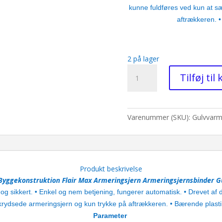
kunne fuldføres ved kun at s
aftrækkeren. 
2 på lager
Flair
Tilføj til
-
Armeringsbinder
-
Gulvarmebinder
Varenummer (SKU):
Gulvvarm
antal
Produkt beskrivelse
yggekonstruktion Flair Max Armeringsjern Armeringsjernsbinder 
g sikkert. • Enkel og nem betjening, fungerer automatisk. • Drevet af 
krydsede armeringsjern og kun trykke på aftrækkeren. • Bærende plasti
Parameter