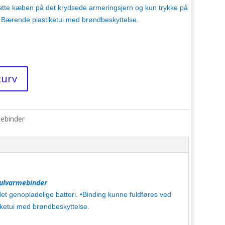
ætte kæben på det krydsede armeringsjern og kun trykke på
• Bærende plastiketui med brøndbeskyttelse.
 kurv
ebinder
Gulvarmebinder
det genopladelige batteri. •Binding kunne fuldføres ved
ketui med brøndbeskyttelse.