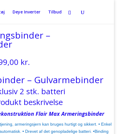
øj
Deye Inverter
Tilbud
ingsbinder –
der
n
Den
99,00
kr.
indelige
aktuelle
s
pris
inder – Gulvarmebinder
:
er:
95,00 kr..
7.999,00 kr..
klusiv 2 stk. batteri
rodukt beskrivelse
konstruktion Flair Max Armeringsbinder
ning, armeringsjern kan bruges hurtigt og sikkert. • Enkel
utomatisk. • Drevet af det genopladelige batteri. •Binding