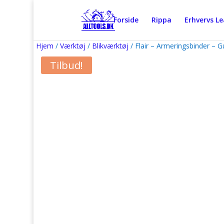
Forside
Rippa
Erhvervs L
Hjem
/
Værktøj
/
Blikværktøj
/ Flair – Armeringsbinder – 
Tilbud!