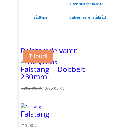
1 stk skarp tænger
Trådtype
galvaniseret ståltråd
Relaterede varer
Tilbud!
Tilbud!
Falstang – Dobbelt –
230mm
Den
Den
1.895,00
kr.
1.695,00
kr.
oprindelige
aktuelle
pris
pris
var:
er:
Falstang
1.895,00 kr..
1.695,00 kr..
219,00
kr.