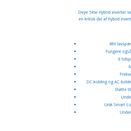
Deye 5Kw Hybrid inverter ve
en kritisk del af hybrid inve
48V lavspæn
Fungere også i
6 tidsp
M
Frekve
DC-kobling og AC-koblin
Støtte ti
Under
Unik Smart Lo
Under