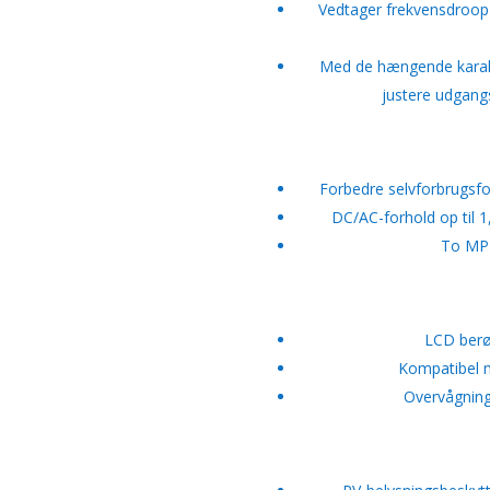
Vedtager frekvensdroop-
Med de hængende karakte
justere udgang
Forbedre selvforbrugsfor
DC/AC-forhold op til 1
To MPP
LCD berø
Kompatibel me
Overvågning