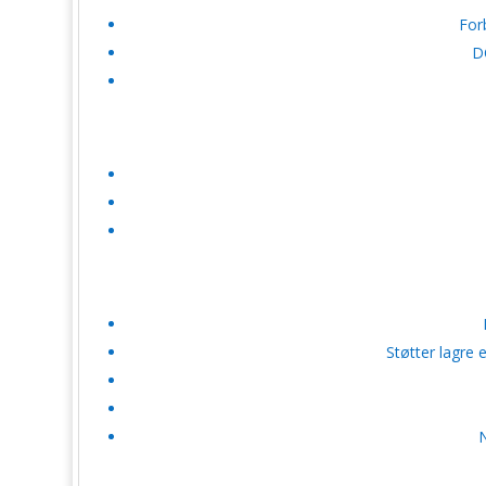
For
DC
Støtter lagre 
N