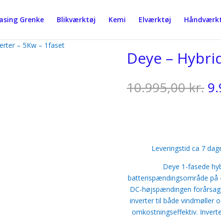
easing Grenke
Blikværktøj
Kemi
Elværktøj
Håndværkt
erter – 5Kw – 1faset
Deye – Hybrid
D
10.995,00
kr.
9
op
pr
va
10
Leveringstid ca 7 dag
Deye 1-fasede hy
batterispændingsområde på 4
DC-højspændingen forårsager
inverter til både vindmøller 
omkostningseffektiv. Inverte