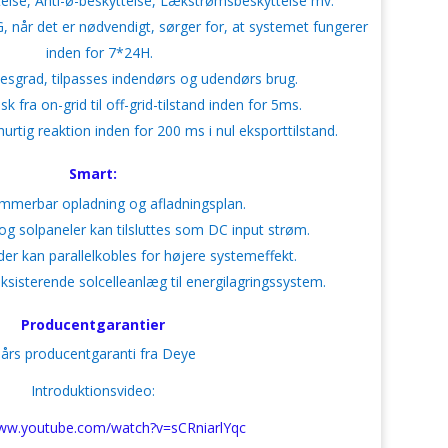
else, Anti-ø-beskyttelse, Lækstrømsbeskyttelse mv.
G, når det er nødvendigt, sørger for, at systemet fungerer
inden for 7*24H.
sesgrad, tilpasses indendørs og udendørs brug.
k fra on-grid til off-grid-tilstand inden for 5ms.
urtig reaktion inden for 200 ms i nul eksporttilstand.
Smart:
mmerbar opladning og afladningsplan.
og solpaneler kan tilsluttes som DC input strøm.
er kan parallelkobles for højere systemeffekt.
ksisterende solcelleanlæg til energilagringssystem.
Producentgarantier
 års producentgaranti fra Deye
Introduktionsvideo:
www.youtube.com/watch?v=sCRniarlYqc