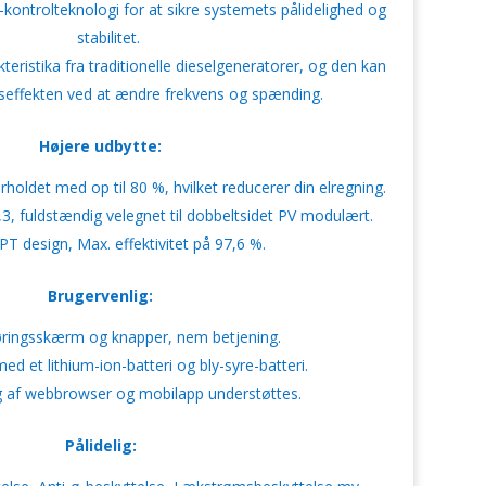
kontrolteknologi for at sikre systemets pålidelighed og
stabilitet.
ristika fra traditionelle dieselgeneratorer, og den kan
seffekten ved at ændre frekvens og spænding.
Højere udbytte:
holdet med op til 80 %, hvilket reducerer din elregning.
,3, fuldstændig velegnet til dobbeltsidet PV modulært.
T design, Max. effektivitet på 97,6 %.
Brugervenlig:
ringsskærm og knapper, nem betjening.
d et lithium-ion-batteri og bly-syre-batteri.
 af webbrowser og mobilapp understøttes.
Pålidelig: