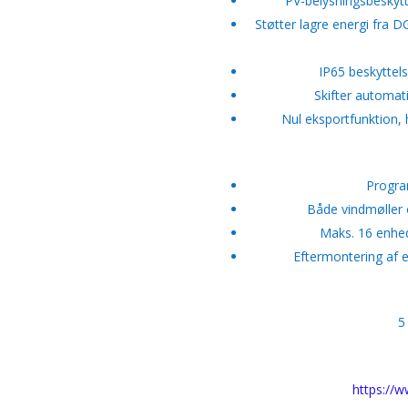
PV-belysningsbeskytt
Støtter lagre energi fra D
IP65 beskyttel
Skifter automatis
Nul eksportfunktion, h
Progra
Både vindmøller 
Maks. 16 enhed
Eftermontering af e
5
https://