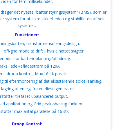
inden for fem millisekunder.
dtager det nyeste “batteristyringssystem” (BMS), som er
rter system for at sikre sikkerheden og stabiliteten af ​​hele
systemet.
Funktioner:
dingsbatteri, transformerisoleringsdesign.
 off-grid mode (ø drift), hvis elnettet svigter.
erioder for batteriopladning/afladning.
aks. lade-/afladestrøm på 120A.
ns droop kontrol, Max.16stk parallel.
g til eftermontering af det eksisterende solcelleanlæg.
l lagring af energi fra en dieselgenerator
støtter trefaset ubalanceret output.
ad applikation og Grid peak-shaving funktion.
støtter max antal parallelle på 16 stk
Droop Kontrol: