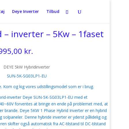
øj
Deye Inverter
Tilbud
 – inverter – 5Kw – 1faset
en
Den
.995,00
kr.
rindelige
aktuelle
is
pris
DEYE 5kW Hybridinverter
r:
er:
.995,00 kr..
9.995,00 kr..
SUN-5K-SG03LP1-EU
e. Kom og kig vores udstillingsmodel som er i brug.
brid-inverter Deye SUN-5K-SG03LP1-EU med et
0~60V forventes at bringe en ende på problemet med, at
 brande. Deye 5KW 1 Phase Hybrid Inverter er en hybrid
og solpaneler. Denne hybride inverter er yderst pålidelig og
ren skifter også automatisk fra AC-tilstand til DC-tilstand