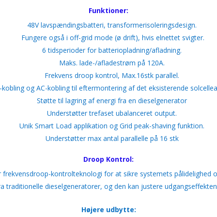
Funktioner:
48V lavspændingsbatteri, transformerisoleringsdesign.
Fungere også i off-grid mode (ø drift), hvis elnettet svigter.
6 tidsperioder for batteriopladning/afladning.
Maks. lade-/afladestrøm på 120A.
Frekvens droop kontrol, Max.16stk parallel.
kobling og AC-kobling til eftermontering af det eksisterende solcelle
Støtte til lagring af energi fra en dieselgenerator
Understøtter trefaset ubalanceret output.
Unik Smart Load applikation og Grid peak-shaving funktion.
Understøtter max antal parallelle på 16 stk
Droop Kontrol:
 frekvensdroop-kontrolteknologi for at sikre systemets pålidelighed og
a traditionelle dieselgeneratorer, og den kan justere udgangseffekte
Højere udbytte: