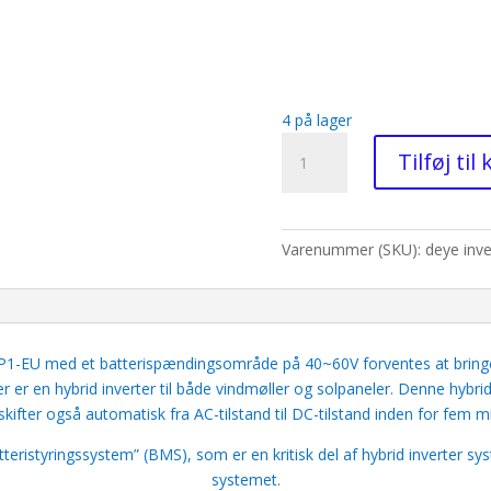
4 på lager
Deye
Tilføj til
-
Hybrid
-
inverter
Varenummer (SKU):
deye inve
-
5Kw
-
1faset
P1-EU med et batterispændingsområde på 40~60V forventes at brin
antal
er en hybrid inverter til både vindmøller og solpaneler. Denne hybride
skifter også automatisk fra AC-tilstand til DC-tilstand inden for fem mi
ristyringssystem” (BMS), som er en kritisk del af hybrid inverter syste
systemet.