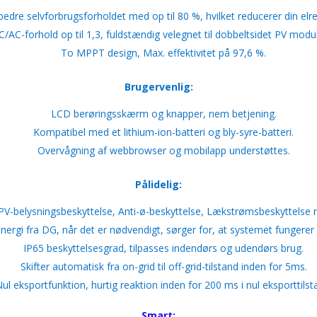
bedre selvforbrugsforholdet med op til 80 %, hvilket reducerer din elr
/AC-forhold op til 1,3, fuldstændig velegnet til dobbeltsidet PV modu
To MPPT design, Max. effektivitet på 97,6 %.
Brugervenlig:
LCD berøringsskærm og knapper, nem betjening.
Kompatibel med et lithium-ion-batteri og bly-syre-batteri.
Overvågning af webbrowser og mobilapp understøttes.
Pålidelig:
PV-belysningsbeskyttelse, Anti-ø-beskyttelse, Lækstrømsbeskyttelse 
energi fra DG, når det er nødvendigt, sørger for, at systemet fungerer
IP65 beskyttelsesgrad, tilpasses indendørs og udendørs brug.
Skifter automatisk fra on-grid til off-grid-tilstand inden for 5ms.
ul eksportfunktion, hurtig reaktion inden for 200 ms i nul eksporttilst
Smart: