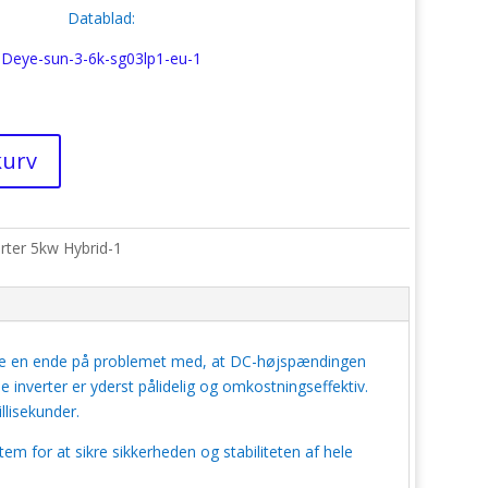
Datablad:
Deye-sun-3-6k-sg03lp1-eu-1
 kurv
rter 5kw Hybrid-1
ge en ende på problemet med, at DC-højspændingen
 inverter er yderst pålidelig og omkostningseffektiv.
llisekunder.
m for at sikre sikkerheden og stabiliteten af ​​hele