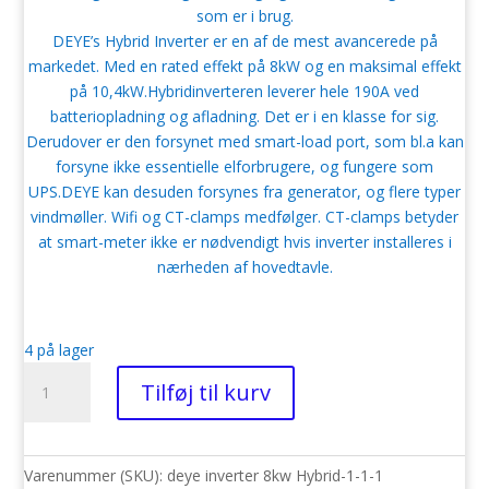
som er i brug.
DEYE’s Hybrid Inverter er en af de mest avancerede på
markedet. Med en rated effekt på 8kW og en maksimal effekt
på 10,4kW.Hybridinverteren leverer hele 190A ved
batteriopladning og afladning. Det er i en klasse for sig.
Derudover er den forsynet med smart-load port, som bl.a kan
forsyne ikke essentielle elforbrugere, og fungere som
UPS.DEYE kan desuden forsynes fra generator, og flere typer
vindmøller. Wifi og CT-clamps medfølger. CT-clamps betyder
at smart-meter ikke er nødvendigt hvis inverter installeres i
nærheden af hovedtavle.
4 på lager
Deye
Tilføj til kurv
-
Hybrid
-
inverter
Varenummer (SKU):
deye inverter 8kw Hybrid-1-1-1