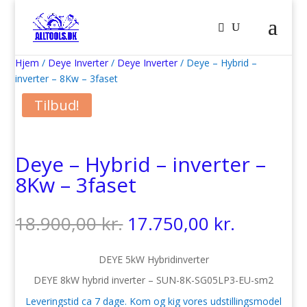
Hjem
/
Deye Inverter
/
Deye Inverter
/ Deye – Hybrid –
inverter – 8Kw – 3faset
Tilbud!
Deye – Hybrid – inverter –
8Kw – 3faset
Den
Den
18.900,00
kr.
17.750,00
kr.
oprindelige
aktuelle
pris
pris
DEYE 5kW Hybridinverter
var:
er:
DEYE 8kW hybrid inverter – SUN-8K-SG05LP3-EU-sm2
18.900,00 kr..
17.750,00
Leveringstid ca 7 dage. Kom og kig vores udstillingsmodel