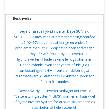
-
8Kw
-
Beskrivelse
3faset
antal
Deye 3-fasede hybrid-inverter Deye SUN-8K-
SG04LP3-EU 8KW med et batterispændingsområde
på 40~60V forventes at bringe en ende på
problemet med, at DC-højspændingen forårsager
brande. Deye 8KW 3 Phase Hybrid Inverter er en
hybrid inverter til både vindmøller og solpaneler.
Denne hybride inverter er yderst pålidelig og
omkostningseffektiv. Inverteren skifter også
automatisk fra AC-tilstand til DC-tilstand inden for
fem millisekunder.
Deye 6Kw Hybrid inverter vedtager det nyeste
“batteristyringssystem” (BMS), som er en kritisk del
af hybrid inverter system for at sikre sikkerheden og
stabiliteten af ​​hele systemet.