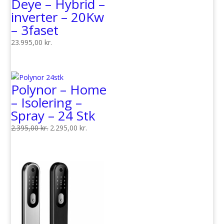
Deye – Hybrid –
1.875,00 kr..
1.849,00 kr..
inverter – 20Kw
– 3faset
23.995,00
kr.
Polynor – Home
– Isolering –
Spray – 24 Stk
Den
Den
2.395,00
kr.
2.295,00
kr.
oprindelige
aktuelle
pris
pris
var:
er:
2.395,00 kr..
2.295,00 kr..