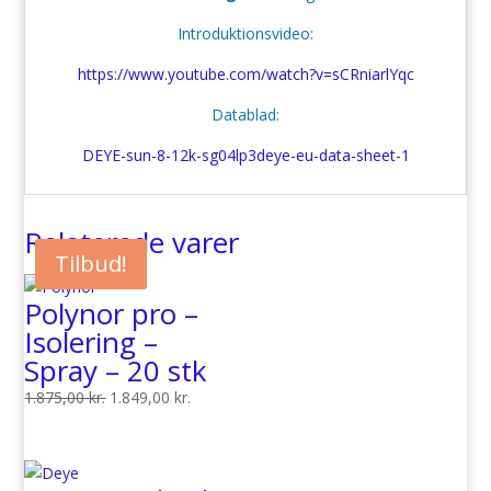
Introduktionsvideo:
https://www.youtube.com/watch?v=sCRniarlYqc
Datablad:
DEYE-sun-8-12k-sg04lp3deye-eu-data-sheet-1
Relaterede varer
Tilbud!
Tilbud!
Polynor pro –
Isolering –
Spray – 20 stk
Den
Den
1.875,00
kr.
1.849,00
kr.
oprindelige
aktuelle
pris
pris
var:
er: