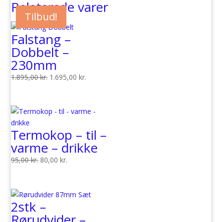
Relaterede varer
Tilbud!
Tilbud!
Falstang –
Dobbelt –
230mm
Den
Den
1.895,00
kr.
1.695,00
kr.
oprindelige
aktuelle
pris
pris
var:
er:
1.895,00 kr..
1.695,00 kr..
Termokop – til –
varme – drikke
Den
Den
95,00
kr.
80,00
kr.
oprindelige
aktuelle
pris
pris
var:
er:
2stk –
95,00 kr..
80,00 kr..
Rørudvider –