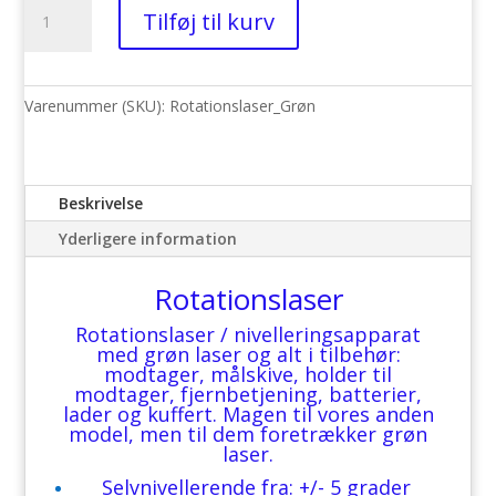
Rotationslaser
Tilføj til kurv
-
Nivellering
-
Grøn
Varenummer (SKU):
Rotationslaser_Grøn
antal
Beskrivelse
Yderligere information
Rotationslaser
Rotationslaser / nivelleringsapparat
med grøn laser og alt i tilbehør:
modtager, målskive, holder til
modtager, fjernbetjening, batterier,
lader og kuffert. Magen til vores anden
model, men til dem foretrækker grøn
laser.
Selvnivellerende fra: +/- 5 grader