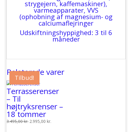
strygejern, kaffemaskiner),
varmeapparater, VVS
(ophobning af magnesium- og
calciumaflejringer
Udskiftningshyppighed: 3 til 6
måneder
Relaterede varer
Tilbud!
Terrasserenser
– Til
højtryksrenser –
18 tommer
Den
Den
3.495,00
kr.
2.995,00
kr.
oprindelige
aktuelle