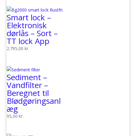
pris
pris
var:
er:
Smart lock –
3.495,00 kr..
2.995,00 kr..
Elektronisk
dørlås – Sort –
TT lock App
2.795,00
kr.
Sediment –
Vandfilter –
Beregnet til
Blødgøringsanl
æg
95,00
kr.