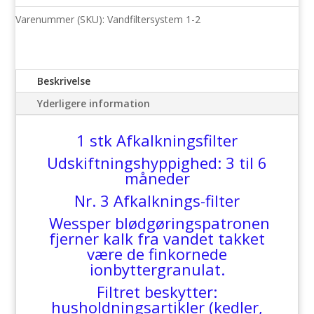
sammen
med
Varenummer (SKU):
Vandfiltersystem 1-2
Blødgøringsanlæg
antal
Beskrivelse
Yderligere information
1 stk Afkalkningsfilter
Udskiftningshyppighed: 3 til 6
måneder
Nr. 3 Afkalknings-filter
Wessper blødgøringspatronen
fjerner kalk fra vandet takket
være de finkornede
ionbyttergranulat.
Filtret beskytter:
husholdningsartikler (kedler,