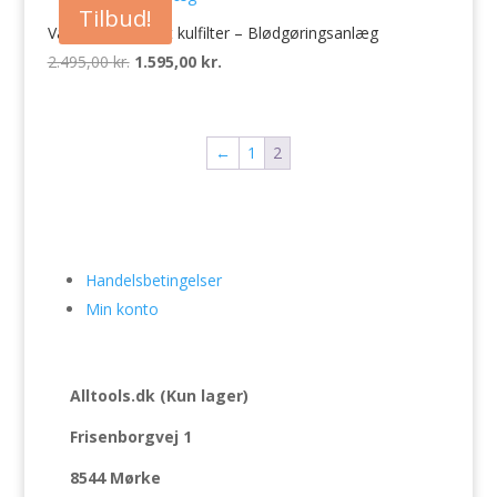
Tilbud!
Vandfilter – Aktivt kulfilter – Blødgøringsanlæg
2.495,00
kr.
Den
1.595,00
kr.
Den
oprindelige
aktuelle
pris
pris
var:
er:
←
1
2
2.495,00 kr..
1.595,00 kr..
Handelsbetingelser
Min konto
Alltools.dk (Kun lager)
Frisenborgvej 1
8544 Mørke