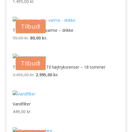
1.495,00
kr.
Tilbud!
Termokop – til – varme – drikke
95,00
kr.
Den
80,00
kr.
Den
oprindelige
aktuelle
pris
pris
var:
er:
Tilbud!
95,00 kr..
80,00 kr..
Terrasserenser – Til højtryksrenser – 18 tommer
3.495,00
kr.
Den
2.995,00
kr.
Den
oprindelige
aktuelle
pris
pris
var:
er:
3.495,00 kr..
2.995,00 kr..
Vandfilter
449,00
kr.